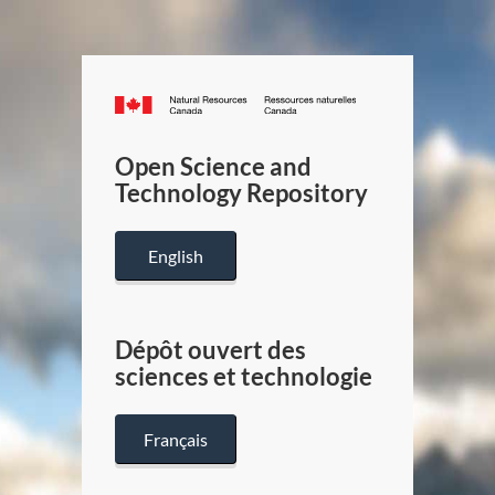
Canada.ca
/
Gouverneme
Open Science and
du
Technology Repository
Canada
English
Dépôt ouvert des
sciences et technologie
Français