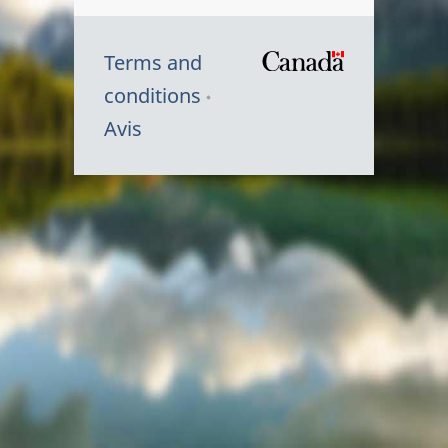
Terms and
/
conditions
Symbole
Avis
du
gouvernem
du
Canada