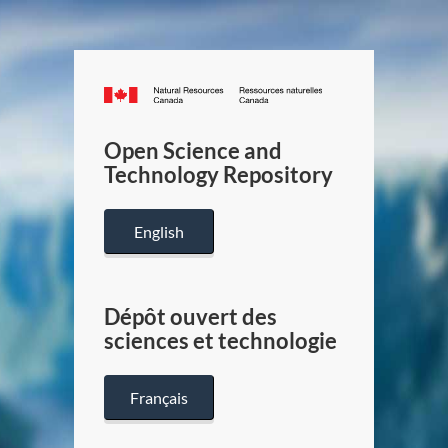
Canada.ca
/
Gouverneme
Open Science and
du
Technology Repository
Canada
English
Dépôt ouvert des
sciences et technologie
Français