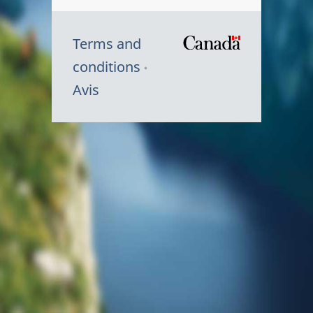
Terms and
/
conditions
Symbole
Avis
du
gouvernem
du
Canada