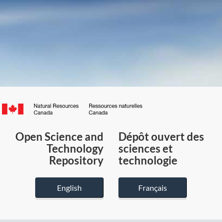
Canada.ca
/
Gouvernement
Open Science and
Dépôt ouvert des
du
Technology
sciences et
Canada
Repository
technologie
English
Français