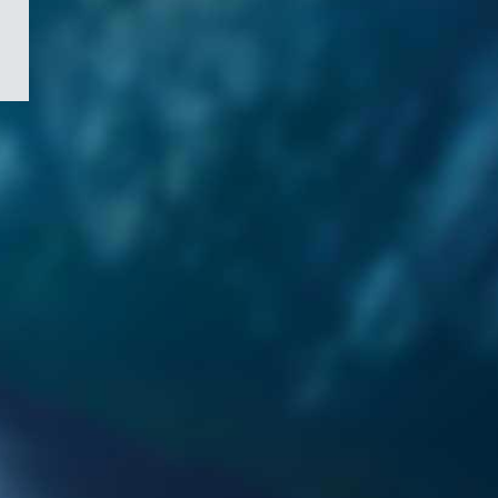
/
Symbole
du
gouvernement
du
Canada