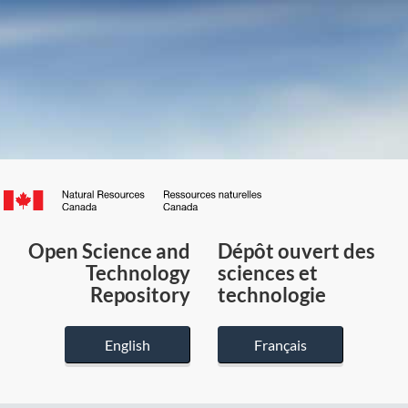
Canada.ca
/
Gouvernement
Open Science and
Dépôt ouvert des
du
Technology
sciences et
Canada
Repository
technologie
English
Français