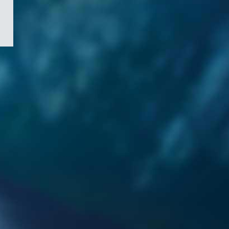
/
Symbole
du
gouvernement
du
Canada