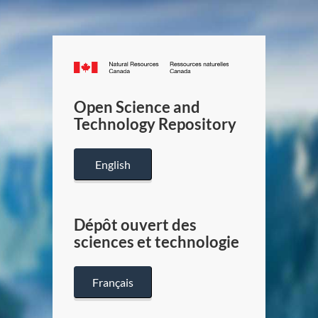
Canada.ca
/
Gouverneme
Open Science and
du
Technology Repository
Canada
English
Dépôt ouvert des
sciences et technologie
Français