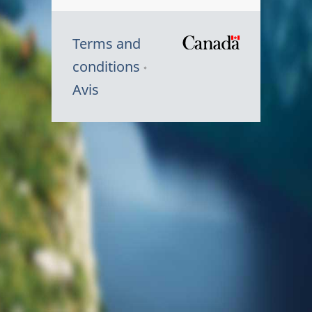
Terms and
/
conditions
Symbole
Avis
du
gouvernem
du
Canada