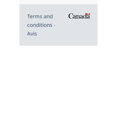
Terms and
/
conditions
Symbole
Avis
du
gouvernem
du
Canada