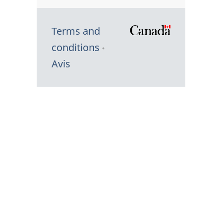
Terms and
/
conditions
Symbole
Avis
du
gouvernem
du
Canada