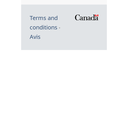
Terms and
/
conditions
Symbole
Avis
du
gouvernem
du
Canada