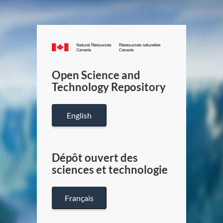
Canada.ca
/
Gouverneme
Open Science and
du
Technology Repository
Canada
English
Dépôt ouvert des
sciences et technologie
Français