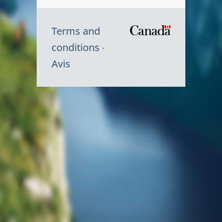
Terms and
/
conditions
Symbole
Avis
du
gouvernem
du
Canada