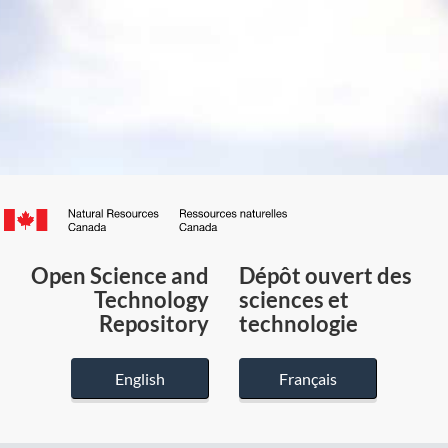
Canada.ca
/
Gouvernement
Open Science and
Dépôt ouvert des
du
Technology
sciences et
Canada
Repository
technologie
English
Français