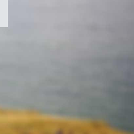
/
Symbole
du
gouvernement
du
Canada