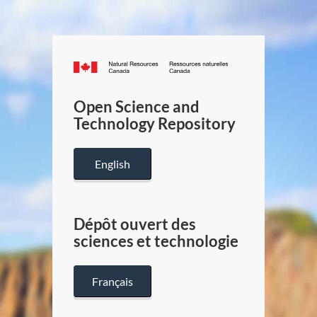
Canada.ca
/
Gouverneme
Open Science and
du
Technology Repository
Canada
English
Dépôt ouvert des
sciences et technologie
Français