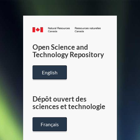
Canada.ca
/
Gouverneme
Open Science and
du
Technology Repository
Canada
English
Dépôt ouvert des
sciences et technologie
Français