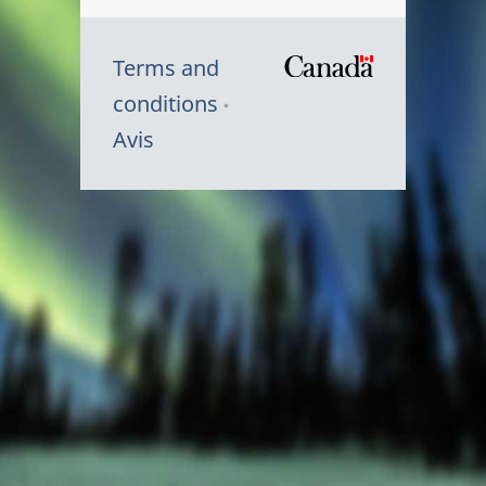
Terms and
/
conditions
Symbole
Avis
du
gouvernem
du
Canada