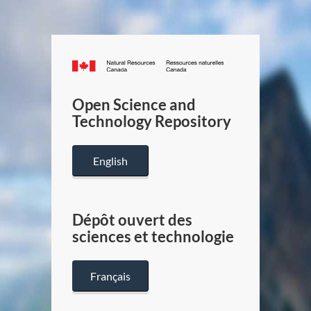
Canada.ca
/
Gouverneme
Open Science and
du
Technology Repository
Canada
English
Dépôt ouvert des
sciences et technologie
Français