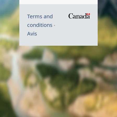
Terms and
/
conditions
Symbole
Avis
du
gouvernem
du
Canada