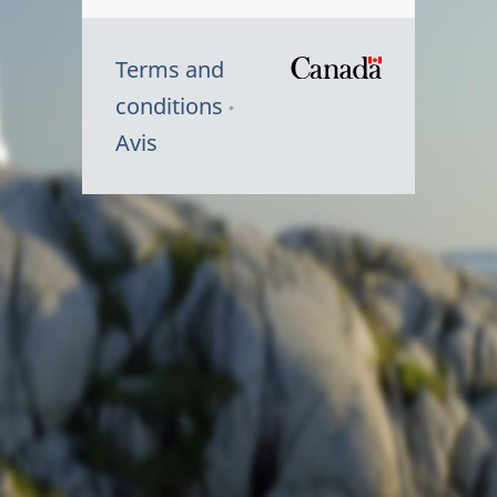
Terms and
/
conditions
Symbole
Avis
du
gouvernem
du
Canada