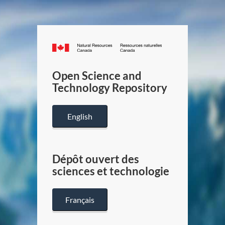
Canada.ca
/
Gouverneme
Open Science and
du
Technology Repository
Canada
English
Dépôt ouvert des
sciences et technologie
Français