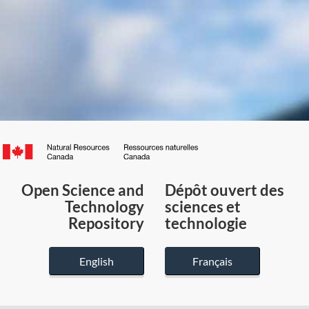
Canada.ca
/
Gouvernement
Open Science and
Dépôt ouvert des
du
Technology
sciences et
Canada
Repository
technologie
English
Français