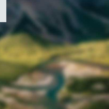
/
Symbole
du
gouvernement
du
Canada