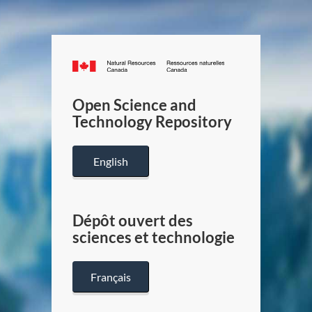
Canada.ca
/
Gouverneme
Open Science and
du
Technology Repository
Canada
English
Dépôt ouvert des
sciences et technologie
Français