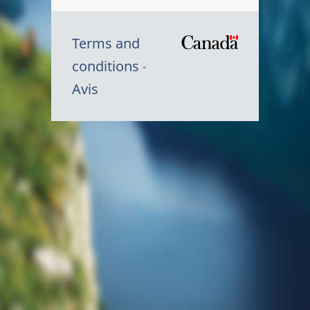
Terms and
/
conditions
Symbole
Avis
du
gouvernem
du
Canada