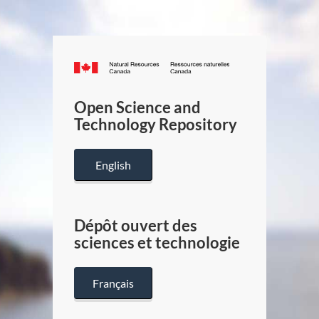
Canada.ca
/
Gouverneme
Open Science and
du
Technology Repository
Canada
English
Dépôt ouvert des
sciences et technologie
Français