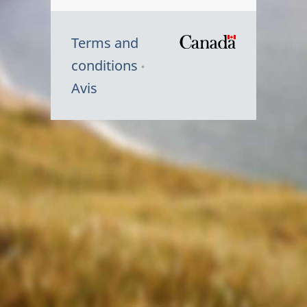
Terms and
/
conditions
Symbole
Avis
du
gouvernem
du
Canada