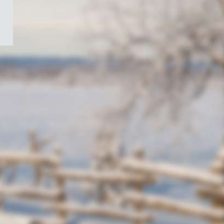
/
Symbole
du
gouvernement
du
Canada