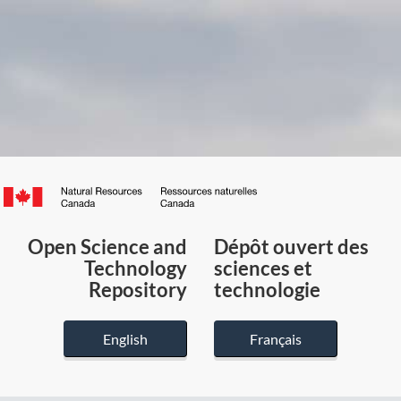
Canada.ca
/
Gouvernement
Open Science and
Dépôt ouvert des
du
Technology
sciences et
Canada
Repository
technologie
English
Français