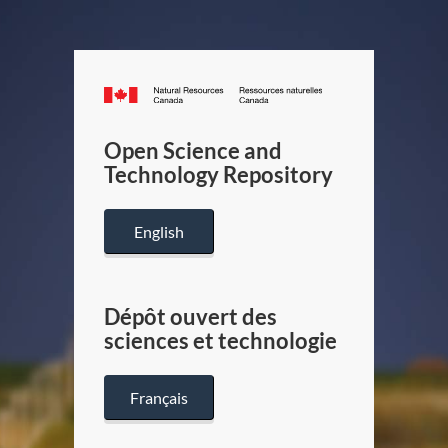
Canada.ca
/
Gouverneme
Open Science and
du
Technology Repository
Canada
English
Dépôt ouvert des
sciences et technologie
Français