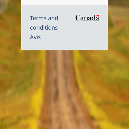
Terms and
/
conditions
Symbole
Avis
du
gouvernem
du
Canada