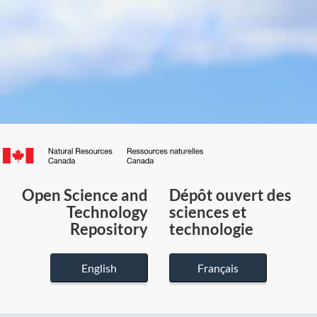
Canada.ca
/
Gouvernement
Open Science and
Dépôt ouvert des
du
Technology
sciences et
Canada
Repository
technologie
English
Français