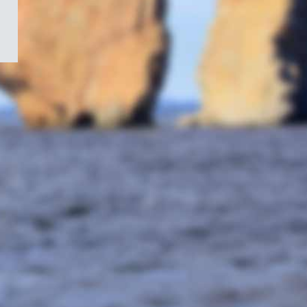
/
Symbole
du
gouvernement
du
Canada