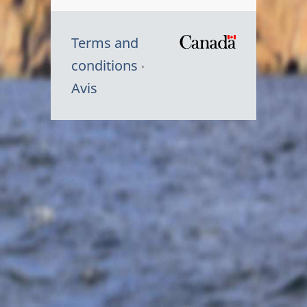
Terms and
/
conditions
Symbole
Avis
du
gouvernem
du
Canada