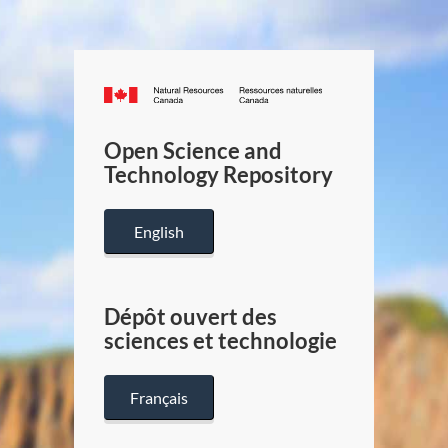
Canada.ca
/
Gouverneme
Open Science and
du
Technology Repository
Canada
English
Dépôt ouvert des
sciences et technologie
Français