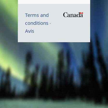
Terms and
/
conditions
Symbole
Avis
du
gouvernem
du
Canada