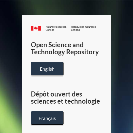
Canada.ca
/
Gouverneme
Open Science and
du
Technology Repository
Canada
English
Dépôt ouvert des
sciences et technologie
Français