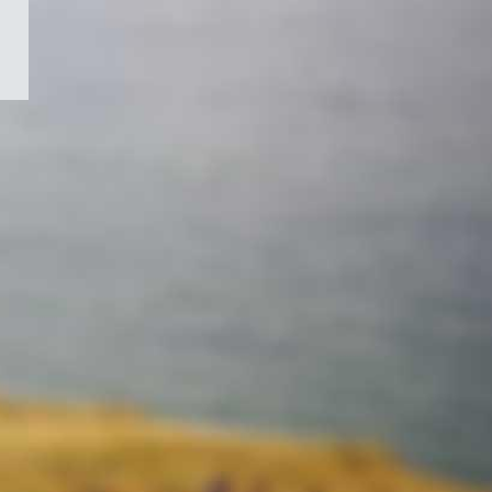
/
Symbole
du
gouvernement
du
Canada