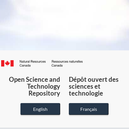
Canada.ca
/
Gouvernement
Open Science and
Dépôt ouvert des
du
Technology
sciences et
Canada
Repository
technologie
English
Français