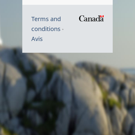
Terms and
/
conditions
Symbole
Avis
du
gouvernem
du
Canada