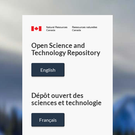
Canada.ca
/
Gouverneme
Open Science and
du
Technology Repository
Canada
English
Dépôt ouvert des
sciences et technologie
Français