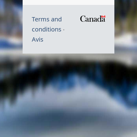
Terms and
/
conditions
Symbole
Avis
du
gouvernem
du
Canada