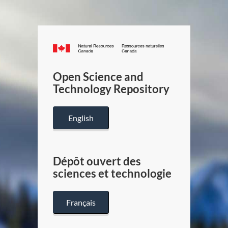
Canada.ca
/
Gouverneme
Open Science and
du
Technology Repository
Canada
English
Dépôt ouvert des
sciences et technologie
Français