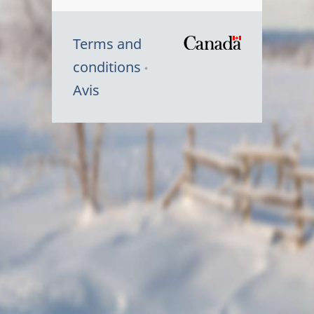
Terms and
/
conditions
Symbole
Avis
du
gouvernem
du
Canada