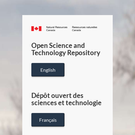
Canada.ca
/
Gouverneme
Open Science and
du
Technology Repository
Canada
English
Dépôt ouvert des
sciences et technologie
Français