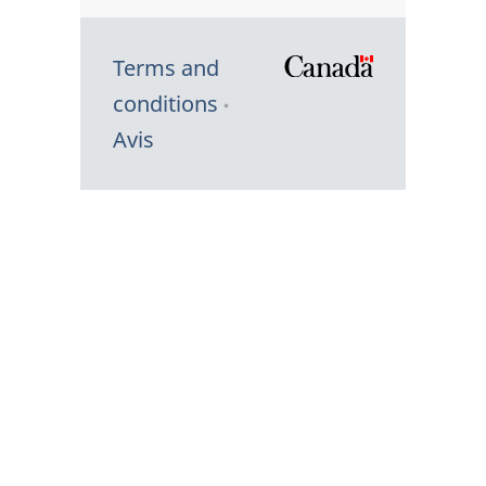
Terms and
/
conditions
Symbole
Avis
du
gouvernem
du
Canada