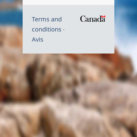
Terms and
/
conditions
Symbole
Avis
du
gouvernem
du
Canada