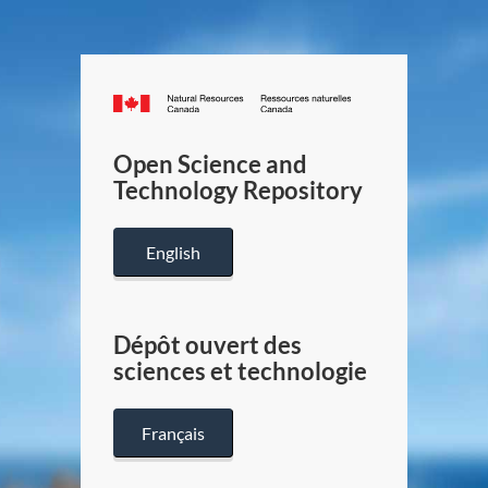
Canada.ca
/
Gouverneme
Open Science and
du
Technology Repository
Canada
English
Dépôt ouvert des
sciences et technologie
Français