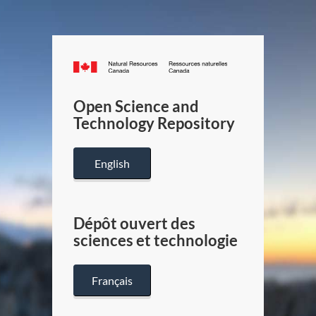
Canada.ca
/
Gouverneme
Open Science and
du
Technology Repository
Canada
English
Dépôt ouvert des
sciences et technologie
Français