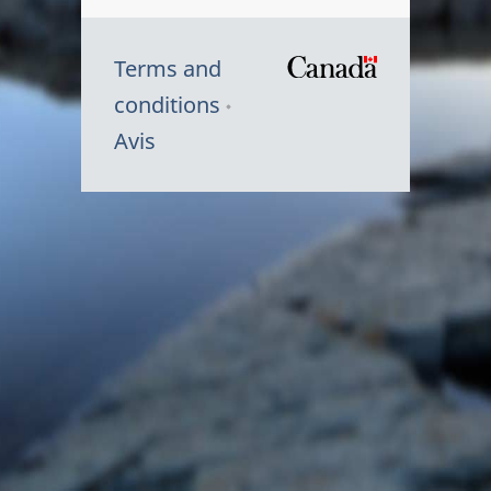
Terms and
/
conditions
Symbole
Avis
du
gouvernem
du
Canada