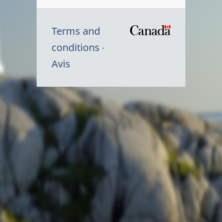
Terms and
/
conditions
Symbole
Avis
du
gouvernem
du
Canada