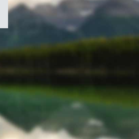
/
Symbole
du
gouvernement
du
Canada