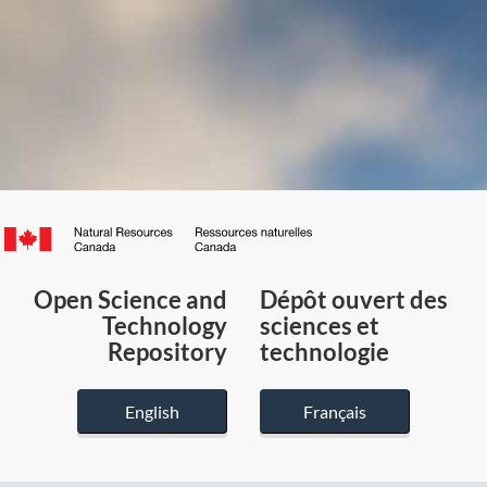
Canada.ca
/
Gouvernement
Open Science and
Dépôt ouvert des
du
Technology
sciences et
Canada
Repository
technologie
English
Français