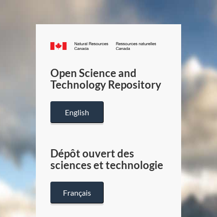
Canada.ca
/
Gouverneme
Open Science and
du
Technology Repository
Canada
English
Dépôt ouvert des
sciences et technologie
Français