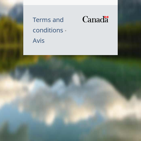
Terms and
/
conditions
Symbole
Avis
du
gouvernem
du
Canada