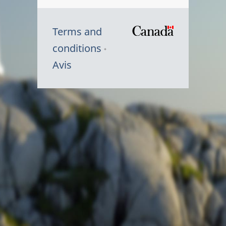
Terms and
/
conditions
Symbole
Avis
du
gouvernem
du
Canada