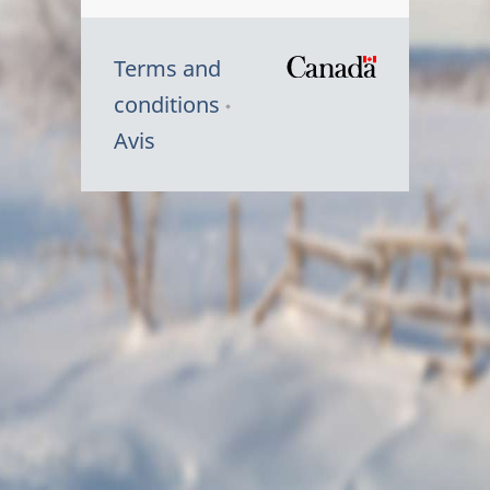
Terms and
/
conditions
Symbole
Avis
du
gouvernem
du
Canada