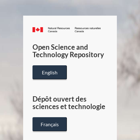
Canada.ca
/
Gouverneme
Open Science and
du
Technology Repository
Canada
English
Dépôt ouvert des
sciences et technologie
Français