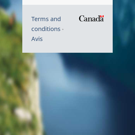
Terms and
/
conditions
Symbole
Avis
du
gouvernem
du
Canada