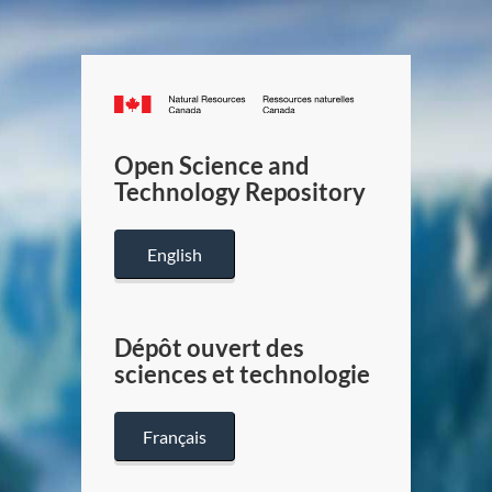
Canada.ca
/
Gouverneme
Open Science and
du
Technology Repository
Canada
English
Dépôt ouvert des
sciences et technologie
Français