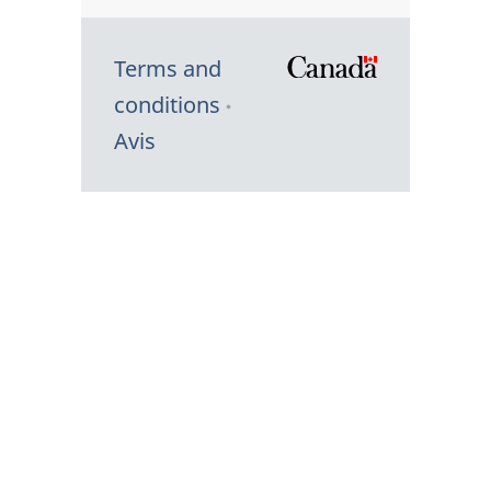
Terms and
/
conditions
Symbole
Avis
du
gouvernem
du
Canada