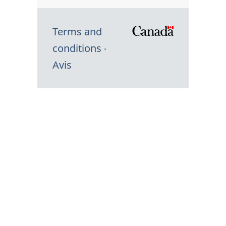
Terms and
/
conditions
Symbole
Avis
du
gouvernem
du
Canada