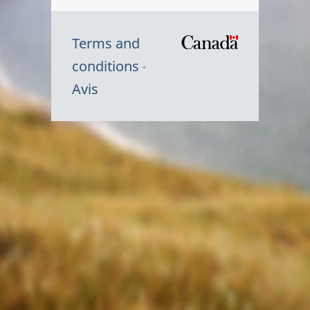
Terms and
/
conditions
Symbole
Avis
du
gouvernem
du
Canada