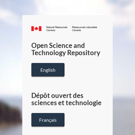
Canada.ca
/
Gouverneme
Open Science and
du
Technology Repository
Canada
English
Dépôt ouvert des
sciences et technologie
Français