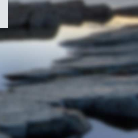
/
Symbole
du
gouvernement
du
Canada