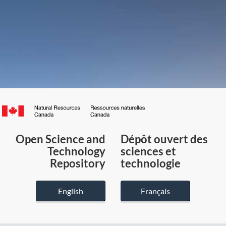
Canada.ca
/
Gouvernement
Open Science and
Dépôt ouvert des
du
Technology
sciences et
Canada
Repository
technologie
English
Français