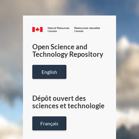
Canada.ca
/
Gouverneme
Open Science and
du
Technology Repository
Canada
English
Dépôt ouvert des
sciences et technologie
Français