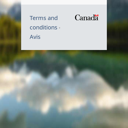
Terms and
/
conditions
Symbole
Avis
du
gouvernem
du
Canada