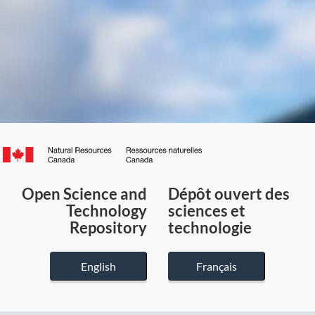
Canada.ca
/
Gouvernement
Open Science and
Dépôt ouvert des
du
Technology
sciences et
Canada
Repository
technologie
English
Français