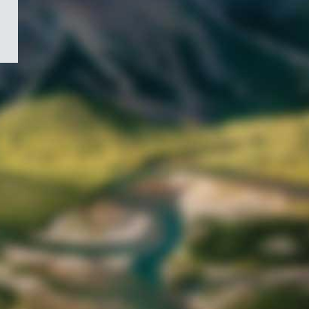
/
Symbole
du
gouvernement
du
Canada