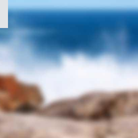
/
Symbole
du
gouvernement
du
Canada