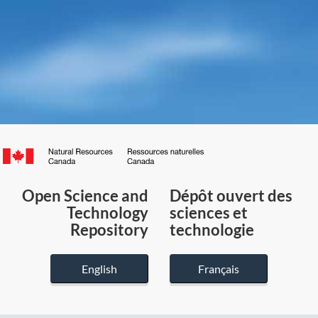
Canada.ca
/
Gouvernement
Open Science and
Dépôt ouvert des
du
Technology
sciences et
Canada
Repository
technologie
English
Français