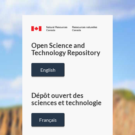
Canada.ca
/
Gouverneme
Open Science and
du
Technology Repository
Canada
English
Dépôt ouvert des
sciences et technologie
Français