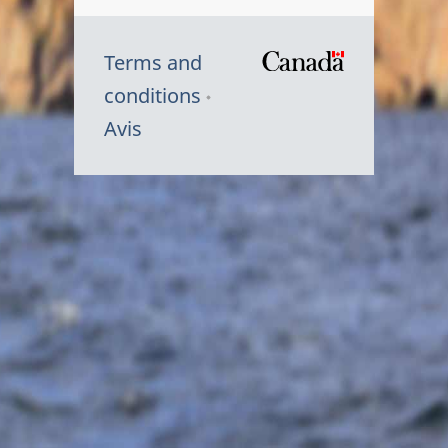
Terms and
/
conditions
Symbole
Avis
du
gouvernem
du
Canada