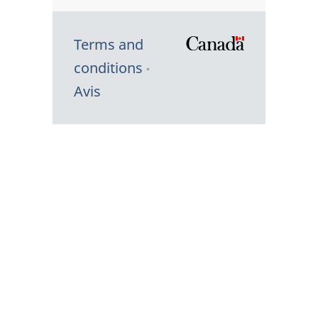
Terms and
/
conditions
Symbole
Avis
du
gouvernem
du
Canada