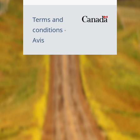
Terms and
/
conditions
Symbole
Avis
du
gouvernem
du
Canada