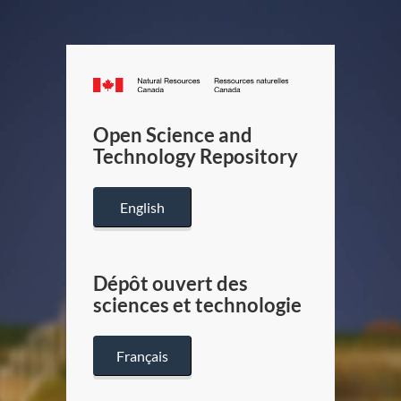
Canada.ca
/
Gouverneme
Open Science and
du
Technology Repository
Canada
English
Dépôt ouvert des
sciences et technologie
Français