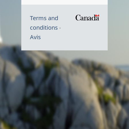
Terms and
/
conditions
Symbole
Avis
du
gouvernem
du
Canada