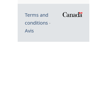
Terms and
/
conditions
Symbole
Avis
du
gouvernem
du
Canada