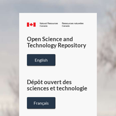
Canada.ca
/
Gouverneme
Open Science and
du
Technology Repository
Canada
English
Dépôt ouvert des
sciences et technologie
Français