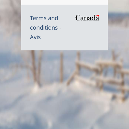
Terms and
/
conditions
Symbole
Avis
du
gouvernem
du
Canada